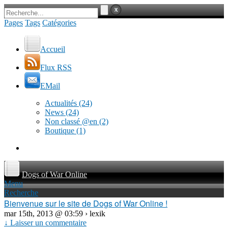
Pages
Tags
Catégories
Accueil
Flux RSS
EMail
Actualités
(24)
News
(24)
Non classé @en
(2)
Boutique
(1)
Dogs of War Online
Menu
Recherche
Bienvenue sur le site de Dogs of War Online !
mar 15th, 2013 @ 03:59 › lexik
↓ Laisser un commentaire