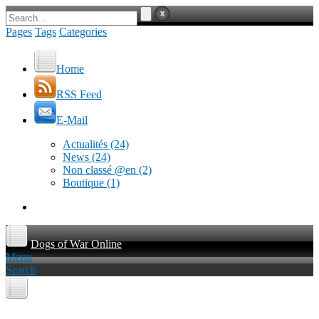
Pages
Tags
Categories
Home
RSS Feed
E-Mail
Actualités
(24)
News
(24)
Non classé @en
(2)
Boutique
(1)
Dogs of War Online
Menu
Search